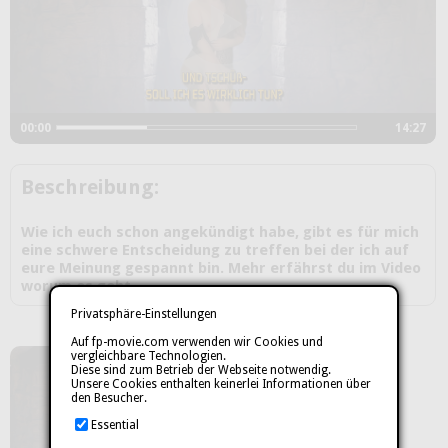
00:00
14:27
Beschreibung:
Wie ich euch schon angekündigt habe, gibt es für mich
eine schwere Entscheidung zu treffen bei der ich auf
eure Meinung gespannt bin. Mehr erfährst du im Video
worum es geht.
Privatsphäre-Einstellungen
Auf fp-movie.com verwenden wir Cookies und
vergleichbare Technologien.
Diese sind zum Betrieb der Webseite notwendig.
Unsere Cookies enthalten keinerlei Informationen über
den Besucher.
Essential