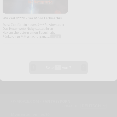
Wicked B***h -Der Monsterkuerbis
Es ist Zeit für ein neues S****t-Abenteuer.
Das Hexenweib Nicky stattet ihren
Hexenschwestern einen Besuch ab.
Pünktlich zu Mitternacht, ganz ...
mehr
‹
›
Seite
von 7
FP-MOVIE.COM -
FANTASYPORN
SPRACHE
Momentan online:80