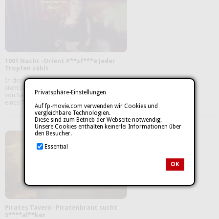
1001 Nacht -Orient P**sf***e Jeder
Tropfen zählt
In der glühenden Hitze der Wüste Gobis
steht Little-Nicky´s Beduinenzelt, umgeben
Privatsphäre-Einstellungen
von Sand und kahlen Sträuchern. Als sie
eines Tages aus ihrem ...
mehr
Auf fp-movie.com verwenden wir Cookies und
vergleichbare Technologien.
Diese sind zum Betrieb der Webseite notwendig.
Unsere Cookies enthalten keinerlei Informationen über
den Besucher.
Essential
OK
Pirates Tavern -Piratenbraut sucht
S****al**ker