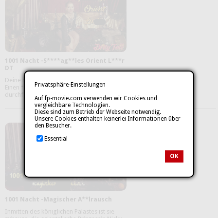
1001 Nacht -S****ag**les Orient L***r
DT
Deine heiße Orient Prinzessin will nur eines:
Privatsphäre-Einstellungen
Einen fetten, s***fen S*****z der sie heftig
durchf**kt. Bist du bereit ...
mehr
Auf fp-movie.com verwenden wir Cookies und
vergleichbare Technologien.
Diese sind zum Betrieb der Webseite notwendig.
Unsere Cookies enthalten keinerlei Informationen über
den Besucher.
Essential
OK
1001 Nacht -Magischer A**lrausch
Inmitten des königlichen Palastes ist sie