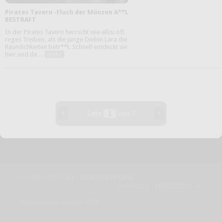
Pirates Tavern -Fluch der Münzen A**L
BESTRAFT
In der Pirates Tavern herrscht wie allzu oft
reges Treiben, als die junge Diebin Lara die
Räumlichkeiten betr**t. Schnell entdeckt sie
hier und da ...
mehr
‹
›
Seite
von 7
FP-MOVIE.COM -
FANTASYPORN
SPRACHE
Momentan online:129