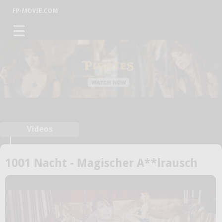
FP-MOVIE.COM
☰
Videos
1001 Nacht - Magischer A**lrausch