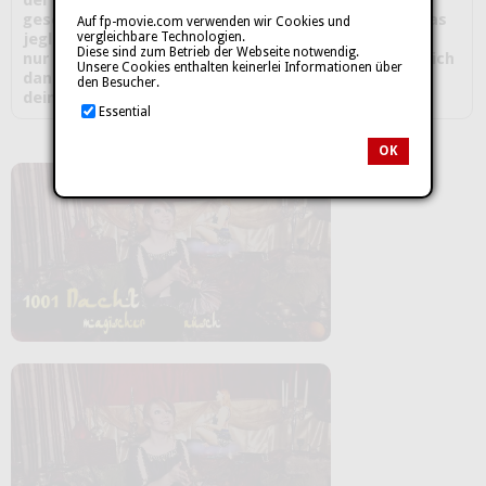
geschenkt bekam von ihrer M****r, die ihr sagte, das
Auf fp-movie.com verwenden wir Cookies und
vergleichbare Technologien.
jeglicher Wunsch in Erfüllung gehen wird wenn man
Diese sind zum Betrieb der Webseite notwendig.
nur daran reibt. Gesagt getan ! Wie die Prinzessin dich
Unsere Cookies enthalten keinerlei Informationen über
dann an ihrem heißen A**lf**k teilhaben lässt wird
den Besucher.
deinen S*****z in den Wahnsinn treiben....
Essential
OK