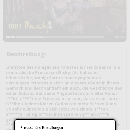
00:00
05:58
Beschreibung:
Inmitten des königlichen Palastes ist sie zuhause, die
orientalische Prinzessin Nicky. Als hübsche,
lebensfrohe, wohlgeformte und nymphoman
veranlagte Prinzessin sitzt an diesem Abend in ihrem
Gemach und liest vertieft ein Buch, die Geschichte des
edlen Sultans der seine Angebetete nach aller Kunst
f**kt, e****t die Prinzessin so sehr, das sie vor lauter
G**lheit keinen klaren Gedanken mehr fa*sen kann.
So sehr wünscht sie sich jetzt von einem h**ten
S*****z richtig h**t in ihren prallen g**len A***h
gef**kt zu werden aber ihr V***r hat noch keinen
S*****z für sie auserkoren. So kommt ihr die Idee mit
Privatsphäre-Einstellungen
der Wunderlampe. Die Wunderlampe die sie einst