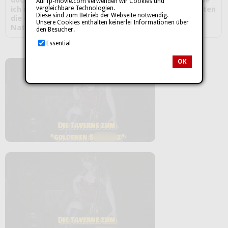
Auf fp-movie.com verwenden wir Cookies und
vergleichbare Technologien.
ich und brauche ich hier, verdorbene , p*****se Piraten
Diese sind zum Betrieb der Webseite notwendig.
die eine Taverne wie meine und eine rothaarige
Unsere Cookies enthalten keinerlei Informationen über
Naturf***e wie mich lieben
den Besucher.
Essential
OK