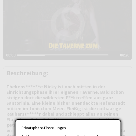
00:00
08:26
Beschreibung:
Thekens******e Nicky ist noch mitten in der
Einrichtungsphase ihrer eigenen Taverne. Bald schon
steigen dort die wildesten F**ktreffen aus ganz
Santorinia. Eine kleine bisher unendeckte Hafenstadt
mitten im Ionischen Meer. Fleißig ist die rothaarige
Räuberst*****r dabei und schleppt alles an seinen
Platz, bei all der Schuffterei wird auch ordentlich
getrunken, bisher ist aber die Latrine noch nicht
Privatsphäre-Einstellungen
errichtet. Aber wen stört das schon :D Da kommst du
doch gerade richtig. Durstiges Gesindel wie dich liebe