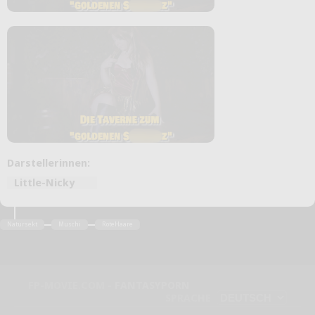
Darstellerinnen:
Little-Nicky
Natursekt
Muschi
RoteHaare
FP-MOVIE.COM -
FANTASYPORN
SPRACHE