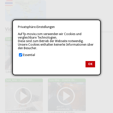
Thailand
Privatsphäre-Einstellungen
Videos (135)
Auf fp-movie.com verwenden wir Cookies und
vergleichbare Technologien.
Sue-Mei habe mich ...
Sue-Mei - nach dem...
Diese sind zum Betrieb der Webseite notwendig.
Unsere Cookies enthalten keinerlei Informationen über
den Besucher.
Essential
OK
JETZT
JETZT
ABSPIELEN
ABSPIELEN
Laufzeit:12.55 Min.
Laufzeit:6.40 Min.
Sue_Mei - Zwischen...
Sue-Mei - meine de...
JETZT
JETZT
ABSPIELEN
ABSPIELEN
Laufzeit:9.22 Min.
Laufzeit:11.47 Min.