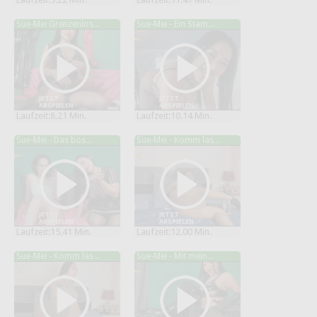
Sue-Mei Grenzenlos...
Sue-Mei - Ein Stam...
JETZT
JETZT
ABSPIELEN
ABSPIELEN
Laufzeit:8.21 Min.
Laufzeit:10.14 Min.
Sue-Mei - Das bös...
Sue-Mei - Komm las...
JETZT
JETZT
ABSPIELEN
ABSPIELEN
Laufzeit:15.41 Min.
Laufzeit:12.00 Min.
Sue-Mei - Komm las...
Sue-Mei - Mit mein...