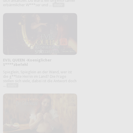
dich antanzen. Du warst ein ungehorsamer
erbärmlicher W***ser und ...
mehr
EVIL QUEEN -Koeniglicher
S****zbefehl
Spieglein, Spieglein an der Wand, wer ist
die g**lste Herrin im Land? Die Frage
stellen sich viele, dabei ist die Antwort doch
...
mehr