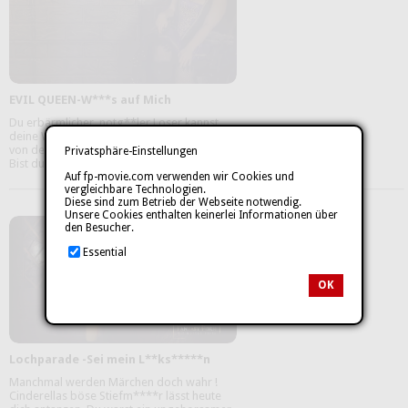
EVIL QUEEN-W***s auf Mich
Du erbärmlicher, notg**ler Loser kannst
deine W***sgriffel wohl schon wieder nicht
von deinem S****ens*****z nehmen, hm?
Privatsphäre-Einstellungen
Bist du schon wieder so ...
mehr
Auf fp-movie.com verwenden wir Cookies und
vergleichbare Technologien.
Diese sind zum Betrieb der Webseite notwendig.
Unsere Cookies enthalten keinerlei Informationen über
den Besucher.
Essential
OK
Lochparade -Sei mein L**ks*****n
Manchmal werden Märchen doch wahr !
Cinderellas böse Stiefm****r lässt heute