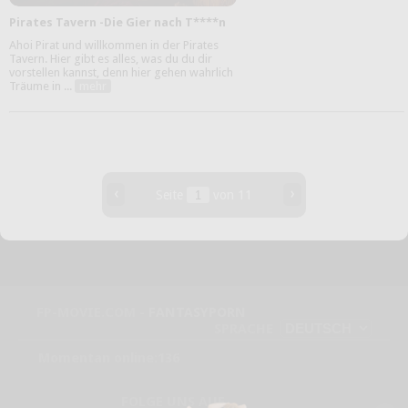
Pirates Tavern -Die Gier nach T****n
Ahoi Pirat und willkommen in der Pirates
Tavern. Hier gibt es alles, was du du dir
vorstellen kannst, denn hier gehen wahrlich
Träume in ...
mehr
‹
›
Seite
von 11
FP-MOVIE.COM -
FANTASYPORN
SPRACHE
Momentan online:136
FOLGE UNS AUF