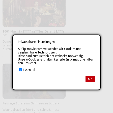
1001 Nacht -S****ag**les Orient L***r
DT
Deine heiße Orient Prinzessin will nur eines:
Privatsphäre-Einstellungen
Einen fetten, s***fen S*****z der sie heftig
durchf**kt. Bist du bereit ...
mehr
Auf fp-movie.com verwenden wir Cookies und
vergleichbare Technologien.
Diese sind zum Betrieb der Webseite notwendig.
Unsere Cookies enthalten keinerlei Informationen über
den Besucher.
Essential
OK
Feurige Spiele im Schneegestöber-
Wenns draußen friert und schneit, muss