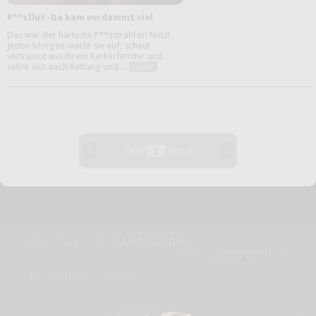
P**sflut -Da kam verdammt viel
Das war der härteste P**sstrahl im Netz!
Jeden Morgen wacht sie auf, schaut
verträumt aus ihrem Kerkerfenster und
sehnt sich nach Rettung und ...
mehr
‹
›
Seite
von 6
FP-MOVIE.COM -
FANTASYPORN
SPRACHE
Momentan online:106
FOLGE UNS AUF