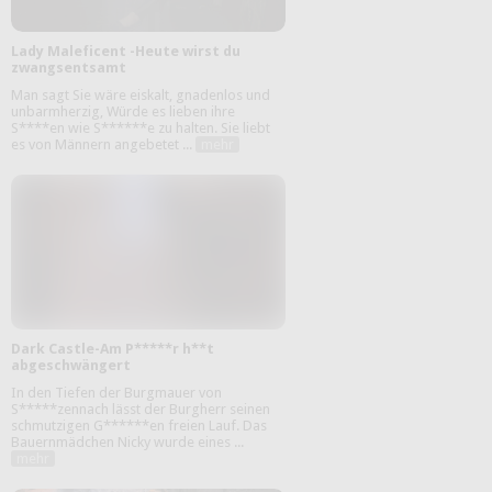
Lady Maleficent -Heute wirst du
zwangsentsamt
Man sagt Sie wäre eiskalt, gnadenlos und
unbarmherzig, Würde es lieben ihre
S****en wie S******e zu halten. Sie liebt
es von Männern angebetet ...
mehr
Dark Castle-Am P*****r h**t
abgeschwängert
In den Tiefen der Burgmauer von
S*****zennach lässt der Burgherr seinen
schmutzigen G******en freien Lauf. Das
Bauernmädchen Nicky wurde eines ...
mehr