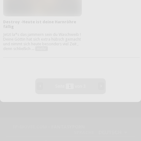
Destroy -Heute ist deine Harnröhre
fällig
Jetzt la*s das jammern sein du Waschweib !
Deine Göttin hat sich extra hübsch gemacht
und nimmt sich heute besonders viel Zeit ,
denn schließich ...
mehr
‹
›
Seite
von 3
FP-MOVIE.COM -
FANTASYPORN
SPRACHE