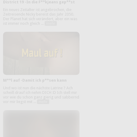
District 19 -In die F**kjeans gep**st
Ein neues Zeitalter ist angebrochen, die
Zeitreisende Nicky bereist das Jahr 2050.
Der Planet hat sich verändert, aber ein was
ist immer noch gleich ...
mehr
M**l auf -Damit ich p**sen kann
Und wo ist nun die nächste Latrine ? Ach
scheiß drauf ich nehm DICH :D Ich stell mir
vor wie du schon ganz gierig und sabbernd
vor mir liegst mit ...
mehr