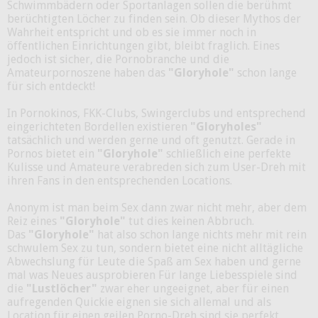
Schwimmbädern oder Sportanlagen sollen die berühmt
berüchtigten Löcher zu finden sein. Ob dieser Mythos der
Wahrheit entspricht und ob es sie immer noch in
öffentlichen Einrichtungen gibt, bleibt fraglich. Eines
jedoch ist sicher, die Pornobranche und die
Amateurpornoszene haben das
"Gloryhole"
schon lange
für sich entdeckt!
In Pornokinos, FKK-Clubs, Swingerclubs und entsprechend
eingerichteten Bordellen existieren
"Gloryholes"
tatsächlich und werden gerne und oft genutzt. Gerade in
Pornos bietet ein
"Gloryhole"
schließlich eine perfekte
Kulisse und Amateure verabreden sich zum User-Dreh mit
ihren Fans in den entsprechenden Locations.
Anonym ist man beim Sex dann zwar nicht mehr, aber dem
Reiz eines
"Gloryhole"
tut dies keinen Abbruch.
Das
"Gloryhole"
hat also schon lange nichts mehr mit rein
schwulem Sex zu tun, sondern bietet eine nicht alltägliche
Abwechslung für Leute die Spaß am Sex haben und gerne
mal was Neues ausprobieren Für lange Liebesspiele sind
die
"Lustlöcher"
zwar eher ungeeignet, aber für einen
aufregenden Quickie eignen sie sich allemal und als
Location für einen geilen Porno-Dreh sind sie perfekt.