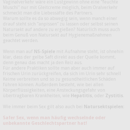
Vaginalverkehr wäre ein Lustgewinn ohne eine "feuchte
Muschi" nur mit Gleitcreme möglich, beim Oralverkehr
schmeckt man die Liebessäfte des Partners.
Warum sollte es da so abwegig sein, wenn manch einer
drauf steht sich "anpissen" zu lassen oder selbst seinen
Natursekt auf andere zu ergießen? Natürlich muss auch
beim Genuß von Natursekt auf Hygienemaßnahmen
geachtet werden.
Wenn man auf
NS-Spiele
mit Aufnahme steht, ist ohnehin
klar, dass der gelbe Saft direkt aus der Quelle kommt,
denn genau das macht ja den Reiz aus.
Für andere Praktiken sollte man aber auch immer auf
frischen Urin zurückgreifen, da sich im Urin sehr schnell
Keime verbreiten und so zu gesundheitlichen Schäden
führen können. Außerdem besteht, wie bei allen
Körperflüssigkeiten, eine Ansteckungsgefahr von
übertragbaren Krankheiten, wie
Hepatitis
, oder
Zystitis
.
Wie immer beim Sex gilt also auch bei
Natursektspielen
:
Safer Sex, wenn man häufig wechselnde oder
unbekannte Geschlechtspartner hat!