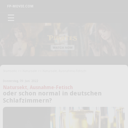
FP-MOVIE.COM
☰
Startseite
>>
Natursekt
>> Natursekt, Ausnahme-Fetisch
Donnerstag,
09
Juni
2022
Natursekt, Ausnahme-Fetisch
oder schon normal in deutschen
Schlafzimmern?